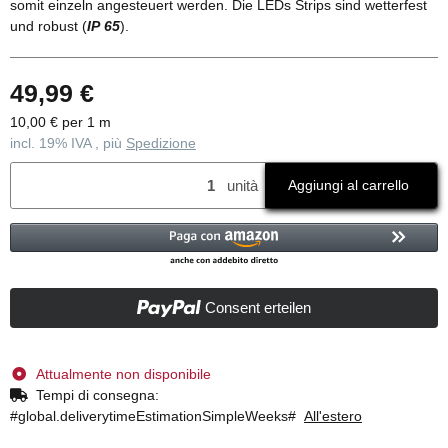
somit einzeln angesteuert werden. Die LEDs Strips sind wetterfest
und robust (
IP 65
).
49,99 €
10,00 € per 1 m
incl. 19% IVA , più
Spedizione
unità
Aggiungi al carrello
Consent erteilen
Attualmente non disponibile
Tempi di consegna:
#global.deliverytimeEstimationSimpleWeeks#
All'estero