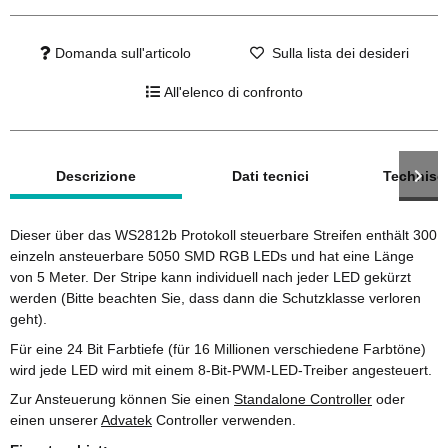
Domanda sull'articolo
Sulla lista dei desideri
All'elenco di confronto
mostra altre schede
Descrizione
Dati tecnici
Technisc
Dieser über das WS2812b Protokoll steuerbare Streifen enthält 300
einzeln ansteuerbare 5050 SMD RGB LEDs und hat eine Länge
von 5 Meter. Der Stripe kann individuell nach jeder LED gekürzt
werden (Bitte beachten Sie, dass dann die Schutzklasse verloren
geht).
Für eine 24 Bit Farbtiefe (für 16 Millionen verschiedene Farbtöne)
wird jede LED wird mit einem 8-Bit-PWM-LED-Treiber angesteuert.
Zur Ansteuerung können Sie einen
Standalone Controller
oder
einen unserer
Advatek
Controller verwenden.