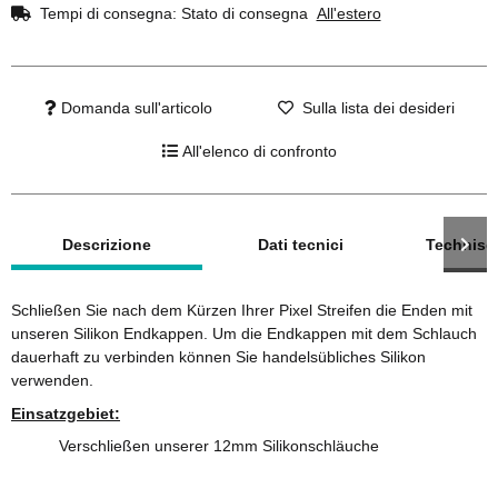
Tempi di consegna:
Stato di consegna
All'estero
Domanda sull'articolo
Sulla lista dei desideri
All'elenco di confronto
mostra altre schede
Descrizione
Dati tecnici
Technisc
Schließen Sie nach dem Kürzen Ihrer Pixel Streifen die Enden mit
unseren Silikon Endkappen. Um die Endkappen mit dem Schlauch
dauerhaft zu verbinden können Sie handelsübliches Silikon
verwenden.
Einsatzgebiet:
Verschließen unserer 12mm Silikonschläuche