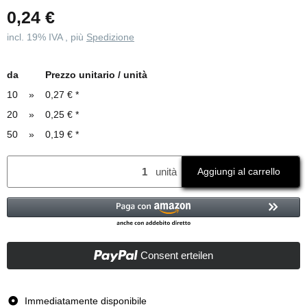
0,24 €
incl. 19% IVA , più
Spedizione
da
Prezzo unitario / unità
10
»
0,27 €
*
20
»
0,25 €
*
50
»
0,19 €
*
unità
Aggiungi al carrello
Consent erteilen
Immediatamente disponibile