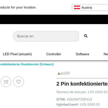
oducts for your location.
Austria
LED Pixel (einzeln)
Controller
Software
Net
konfektionierter Rundstecker (Schwarz)
2 Pin konfektioniert
Número de artículo:
LVS-1042-01
GTIN:
4260587330419
#global.han#:
LVS-1042-01