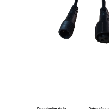
mostrar más pestañas
Descripción de la
Datos técni