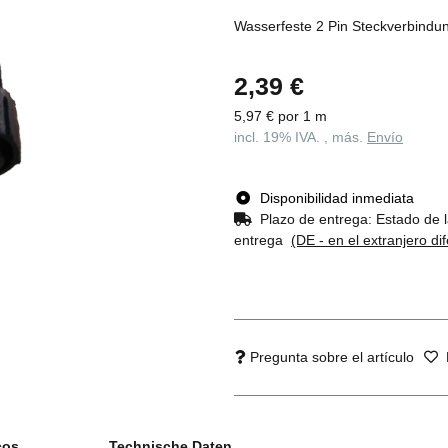
Wasserfeste 2 Pin Steckverbindu
2,39 €
5,97 € por 1 m
incl. 19% IVA. , más.
Envío
Disponibilidad inmediata
Plazo de entrega:
Estado de l
entrega
(DE - en el extranjero di
Pregunta sobre el artículo
cos
Technische Daten