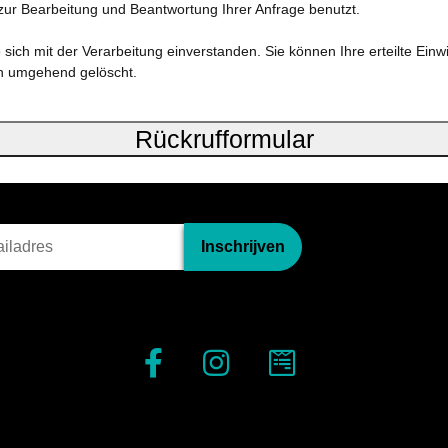
ur Bearbeitung und Beantwortung Ihrer Anfrage benutzt.
ich mit der Verarbeitung einverstanden. Sie können Ihre erteilte Einwil
en umgehend gelöscht.
Rückrufformular
briefinschrijving
Inschrijven