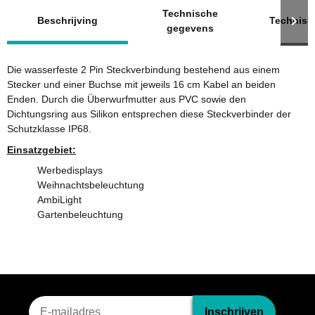
meer tabbladen tonen
Technische
Beschrijving
Technisc
gegevens
Die wasserfeste 2 Pin Steckverbindung bestehend aus einem
Stecker und einer Buchse mit jeweils 16 cm Kabel an beiden
Enden. Durch die Überwurfmutter aus PVC sowie den
Dichtungsring aus Silikon entsprechen diese Steckverbinder der
Schutzklasse IP68.
Einsatzgebiet:
Werbedisplays
Weihnachtsbeleuchtung
AmbiLight
Gartenbeleuchtung
Nieuwsbriefinschrijving
Inschrijven