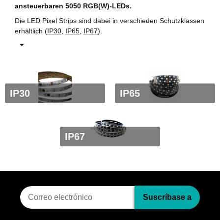
ansteuerbaren 5050 RGB(W)-LEDs.
Ji
Pi
Die LED Pixel Strips sind dabei in verschieden Schutzklassen
An
erhältlich (
IP30
,
IP65
,
IP67
).
IP30
IP65
IP67
Suscripci?n al bolet?n
Suscríbase a