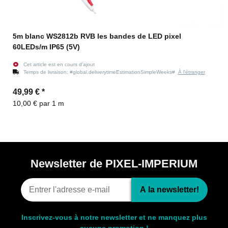
5m blanc WS2812b RVB les bandes de LED pixel
60LEDs/m IP65 (5V)
Cet article est en cours d'ajout
Temps de livraison:
#global.deliverytimeEstimationSimpleWeeks#
À l'étranger
49,99 €
*
10,00 € par 1 m
Newsletter de PIXEL-IMPERIUM
A la newsletter!
Inscrivez-vous à notre newsletter et ne manquez plus
aucune promotion !