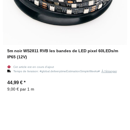
5m noir WS2811 RVB les bandes de LED pixel 60LEDs/m
IP65 (12V)
Cet article est en cours d'ajout
Temps de livraison:
#global.deliverytimeEstimationSimpleWeeks#
À l'étranger
44,99 €
*
9,00 € par 1 m