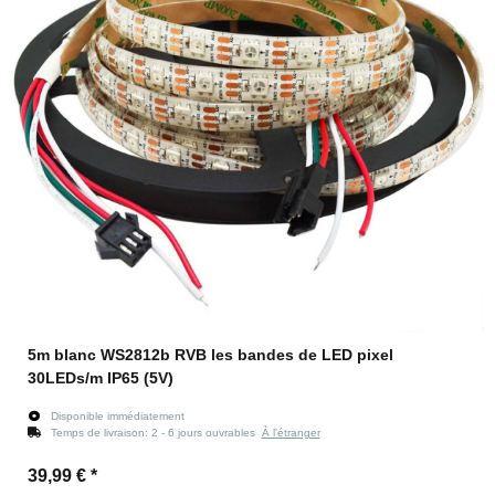
5m blanc WS2812b RVB les bandes de LED pixel
30LEDs/m IP65 (5V)
Disponible immédiatement
Temps de livraison:
2 - 6 jours ouvrables
À l'étranger
39,99 €
*