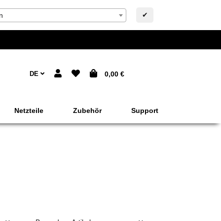
✔
n
DE
0,00 €
Netzteile
Zubehör
Support