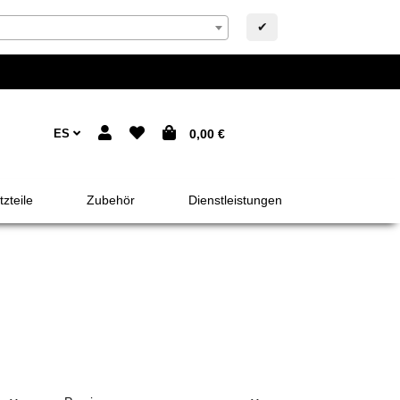
✔
ES
0,00 €
zteile
Zubehör
Dienstleistungen