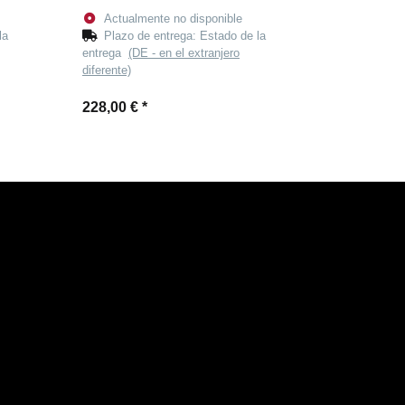
Actualmente no disponible
la
Plazo de entrega:
Estado de la
entrega
(DE - en el extranjero
diferente)
228,00 €
*