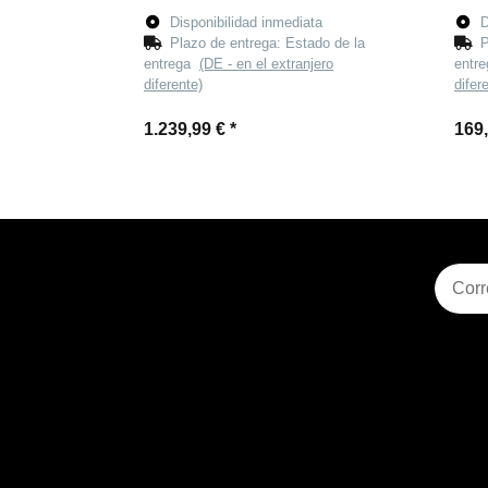
Disponibilidad inmediata
D
Plazo de entrega:
Estado de la
P
entrega
(DE - en el extranjero
entr
diferente)
difer
1.239,99 €
*
169
Suscri