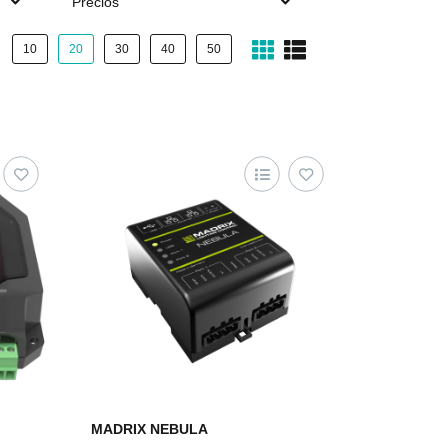
Precios
10
20
30
40
50
MADRIX NEBULA