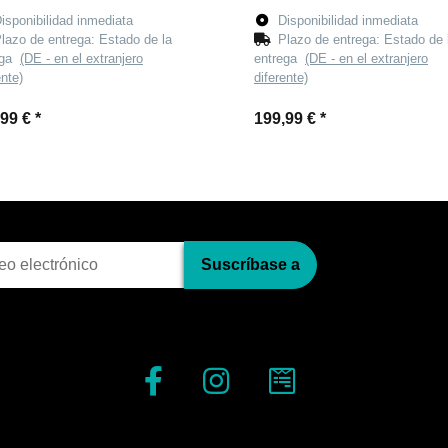
isponibilidad inmediata
Disponibilidad inmediata
lazo de entrega:
Estado de la
Plazo de entrega:
Estado de 
ega
(DE - en el extranjero
entrega
(DE - en el extranjero
ente)
diferente)
,99 €
*
199,99 €
*
pci?n al bolet?n
Suscríbase a