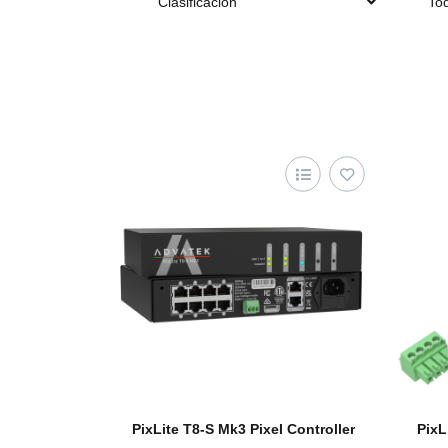
Clasificación
Tod
PixLite T8-S Mk3 Pixel Controller
PixL