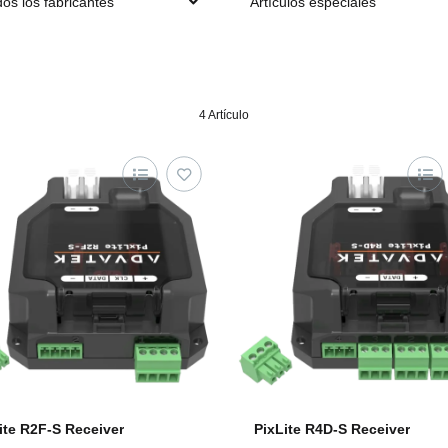
os los fabricantes
Artículos especiales
4 Artículo
ite R2F-S Receiver
PixLite R4D-S Receiver