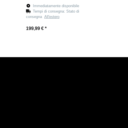
Immediatamente disponibile
Tempi di consegna:
Stato di
consegna
All'estero
199,99 €
*