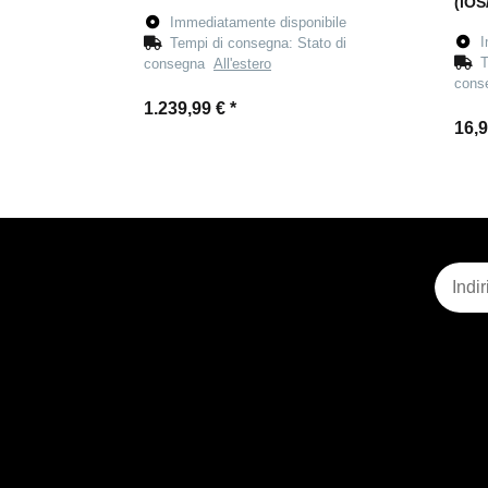
(iOS
Immediatamente disponibile
I
Tempi di consegna:
Stato di
T
consegna
All'estero
con
1.239,99 €
*
16,
Iscrizi