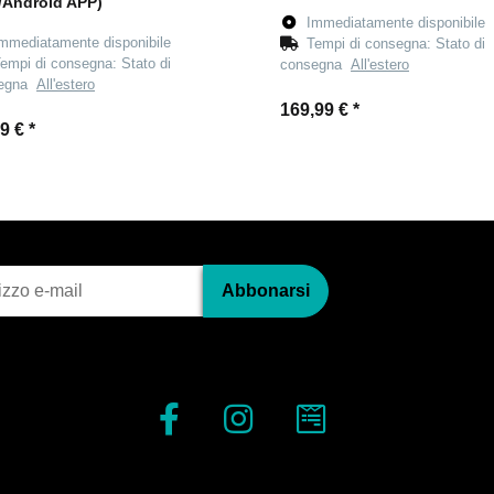
/Android APP)
Immediatamente disponibile
mmediatamente disponibile
Tempi di consegna:
Stato di
empi di consegna:
Stato di
consegna
All'estero
segna
All'estero
169,99 €
*
99 €
*
one alla newsletter
Abbonarsi