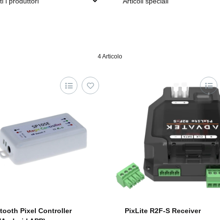
ti i produttori
Articoli speciali
4 Articolo
tooth Pixel Controller
PixLite R2F-S Receiver