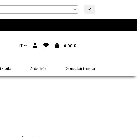
✔
IT
0,00 €
zteile
Zubehör
Dienstleistungen