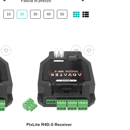
Fascia di prezzo
10
20
30
40
50
PixLite R4D-S Receiver