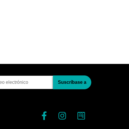
pci?n al bolet?n
Suscríbase a