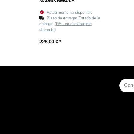
MADRIX NEBULA
Actualmente no disponible
Plazo de entrega:
Estado de la
entrega
(DE - en el extranjero
diferente)
228,00 €
*
Suscri