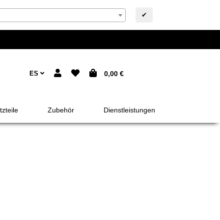
✔
ES
0,00 €
zteile
Zubehör
Dienstleistungen