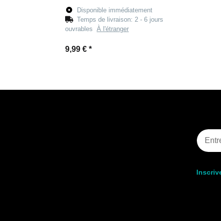
Disponible immédiatement
Temps de livraison:
2 - 6 jours
ouvrables
À l'étranger
9,99 €
*
Inscriv