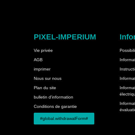
PIXEL-IMPERIUM
Info
Vie privée
Possibil
AGB
Informat
imprimer
Instruct
Nous sur nous
Informat
Plan du site
Informa
électriq
bulletin d'information
Informat
Conditions de garantie
évaluati
#global.withdrawalForm#