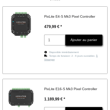
PixLite E4-S Mk3 Pixel Controller
479,99 €
*
Ajouter au panier
Disponible immédiatement
Temps de livraison:
2 - 6 jours ouvrables
À
l'étranger
PixLite E16-S Mk3 Pixel Controller
1.189,99 €
*