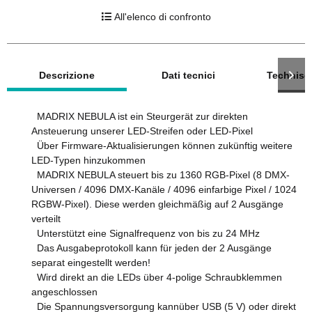
All'elenco di confronto
mostra altre schede
Descrizione
Dati tecnici
Technisc
MADRIX NEBULA ist ein Steurgerät zur direkten
Ansteuerung unserer LED-Streifen oder LED-Pixel
Über Firmware-Aktualisierungen können zukünftig weitere
LED-Typen hinzukommen
MADRIX NEBULA steuert bis zu 1360 RGB-Pixel (8 DMX-
Universen / 4096 DMX-Kanäle / 4096 einfarbige Pixel / 1024
RGBW-Pixel). Diese werden gleichmäßig auf 2 Ausgänge
verteilt
Unterstützt eine Signalfrequenz von bis zu 24 MHz
Das Ausgabeprotokoll kann für jeden der 2 Ausgänge
separat eingestellt werden!
Wird direkt an die LEDs über 4-polige Schraubklemmen
angeschlossen
Die Spannungsversorgung kannüber USB (5 V) oder direkt