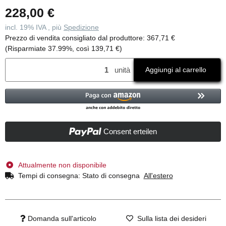
228,00 €
incl. 19% IVA , più
Spedizione
Prezzo di vendita consigliato dal produttore
:
367,71 €
(Risparmiate
37.99%
, così
139,71 €
)
unità
Aggiungi al carrello
Consent erteilen
Attualmente non disponibile
Tempi di consegna:
Stato di consegna
All'estero
Domanda sull'articolo
Sulla lista dei desideri