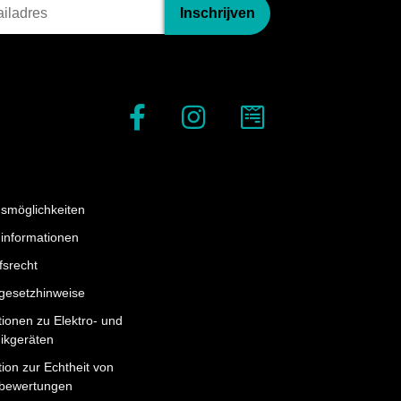
briefinschrijving
Inschrijven
smöglichkeiten
informationen
fsrecht
egesetzhinweise
tionen zu Elektro- und
nikgeräten
ion zur Echtheit von
bewertungen