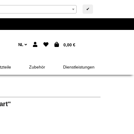
✔
NL
0,00 €
zteile
Zubehör
Dienstleistungen
art"