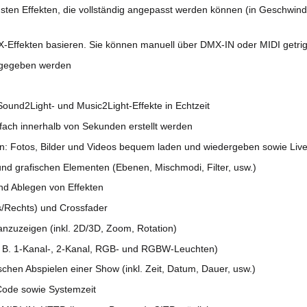
chsten Effekten, die vollständig angepasst werden können (in Geschwi
-Effekten basieren. Sie können manuell über DMX-IN oder MIDI getri
sgegeben werden
und2Light- und Music2Light-Effekte in Echtzeit
ach innerhalb von Sekunden erstellt werden
: Fotos, Bilder und Videos bequem laden und wiedergeben sowie Live-
nd grafischen Elementen (Ebenen, Mischmodi, Filter, usw.)
nd Ablegen von Effekten
s/Rechts) und Crossfader
anzuzeigen (inkl. 2D/3D, Zoom, Rotation)
z. B. 1-Kanal-, 2-Kanal, RGB- und RGBW-Leuchten)
schen Abspielen einer Show (inkl. Zeit, Datum, Dauer, usw.)
Code sowie Systemzeit