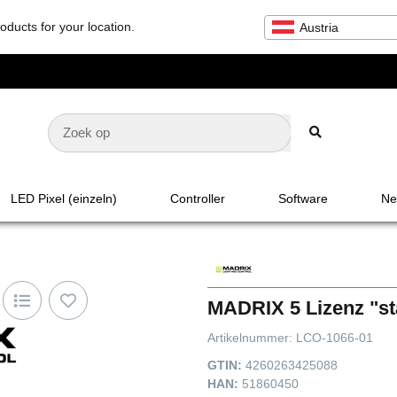
oducts for your location.
Austria
LED Pixel (einzeln)
Controller
Software
Net
MADRIX 5 Lizenz "st
Artikelnummer:
LCO-1066-01
GTIN:
4260263425088
HAN:
51860450