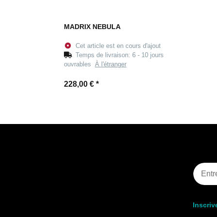
MADRIX NEBULA
Cet article est en cours d'ajout
Temps de livraison:
6 - 10 jours
ouvrables
À l'étranger
228,00 €
*
Inscriv