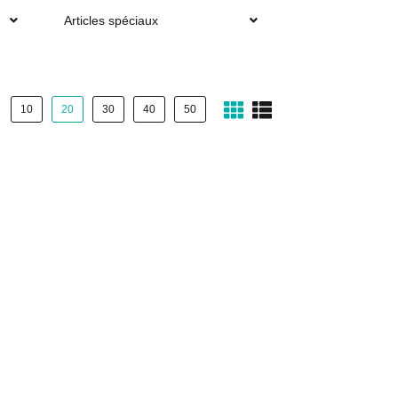
Articles spéciaux
10
20
30
40
50