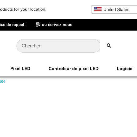
oducts for your location.
United States
ice de rappel !
ou écrivez-nous
Pixel LED
Contrôleur de pixel LED
Logiciel
106
Soutien