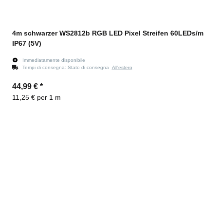
4m schwarzer WS2812b RGB LED Pixel Streifen 60LEDs/m
IP67 (5V)
Immediatamente disponibile
Tempi di consegna:
Stato di consegna
All'estero
44,99 €
*
11,25 € per 1 m