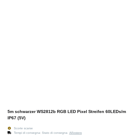
5m schwarzer WS2812b RGB LED Pixel Streifen 60LEDs/m
IP67 (5V)
Scorte scarse
Tempi di consegna:
Stato di consegna
All'estero