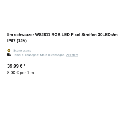
5m schwarzer WS2811 RGB LED Pixel Streifen 30LEDs/m
IP67 (12V)
Scorte scarse
Tempi di consegna:
Stato di consegna
All'estero
39,99 €
*
8,00 € per 1 m