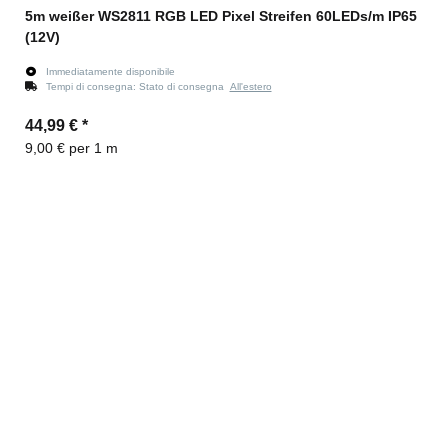
5m weißer WS2811 RGB LED Pixel Streifen 60LEDs/m IP65
(12V)
Immediatamente disponibile
Tempi di consegna:
Stato di consegna
All'estero
44,99 €
*
9,00 € per 1 m