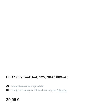
LED Schaltnetzteil, 12V, 30A 360Watt
Immediatamente disponibile
Tempi di consegna:
Stato di consegna
All'estero
39,99 €