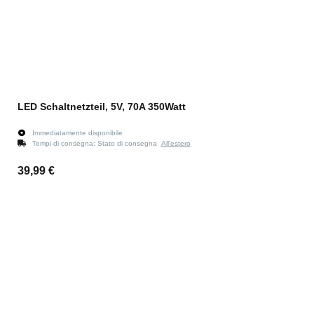
LED Schaltnetzteil, 5V, 70A 350Watt
Immediatamente disponibile
Tempi di consegna:
Stato di consegna
All'estero
39,99 €