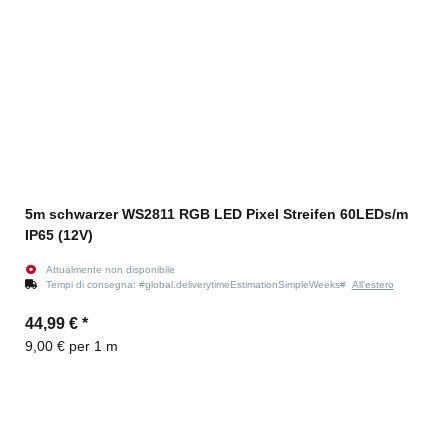
5m schwarzer WS2811 RGB LED Pixel Streifen 60LEDs/m
IP65 (12V)
Attualmente non disponibile
Tempi di consegna:
#global.deliverytimeEstimationSimpleWeeks#
All'estero
44,99 €
*
9,00 € per 1 m