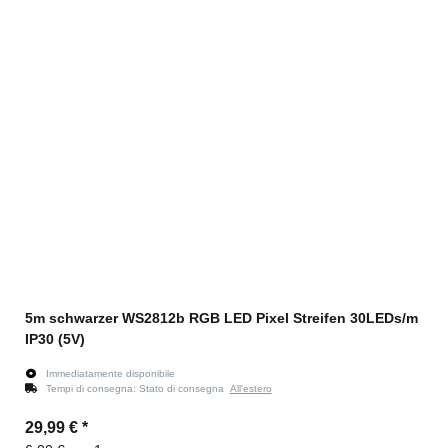
5m schwarzer WS2812b RGB LED Pixel Streifen 30LEDs/m
IP30 (5V)
Immediatamente disponibile
Tempi di consegna:
Stato di consegna
All'estero
29,99 €
*