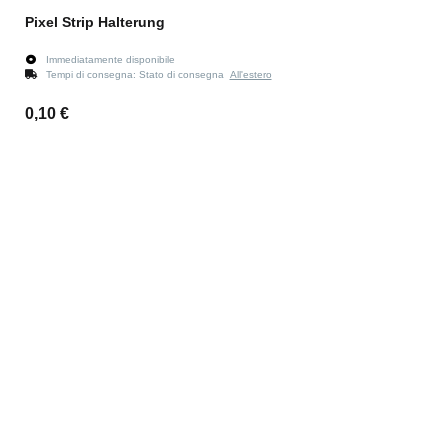
Pixel Strip Halterung
Immediatamente disponibile
Tempi di consegna:
Stato di consegna
All'estero
0,10 €