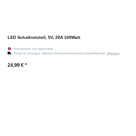
LED Schaltnetzteil, 5V, 20A 100Watt
Attualmente non disponibile
Tempi di consegna:
#global.deliverytimeEstimationSimpleWeeks#
All'estero
24,99 €
*