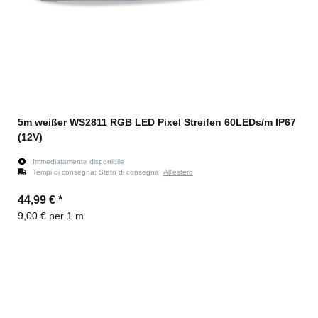
5m weißer WS2811 RGB LED Pixel Streifen 60LEDs/m IP67
(12V)
Immediatamente disponibile
Tempi di consegna:
Stato di consegna
All'estero
44,99 €
*
9,00 € per 1 m