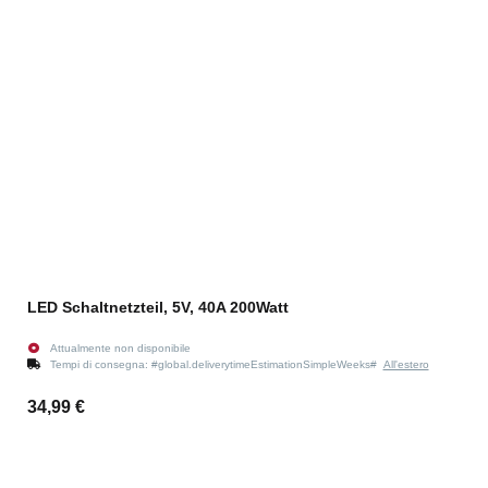
LED Schaltnetzteil, 5V, 40A 200Watt
Attualmente non disponibile
Tempi di consegna:
#global.deliverytimeEstimationSimpleWeeks#
All'estero
34,99 €