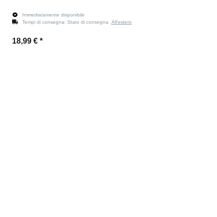
Immediatamente disponibile
Tempi di consegna:
Stato di consegna
All'estero
18,99 €
*