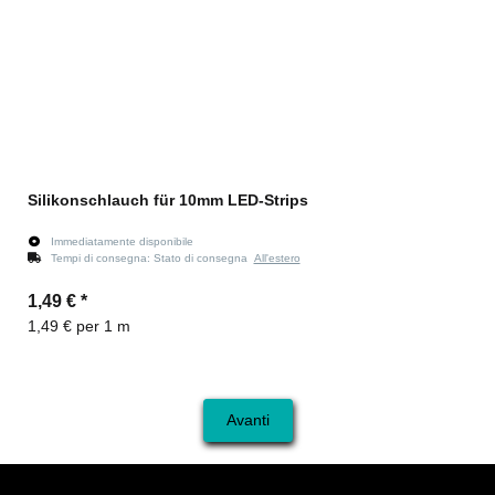
Silikonschlauch für 10mm LED-Strips
Immediatamente disponibile
Tempi di consegna:
Stato di consegna
All'estero
1,49 €
*
1,49 € per 1 m
Avanti