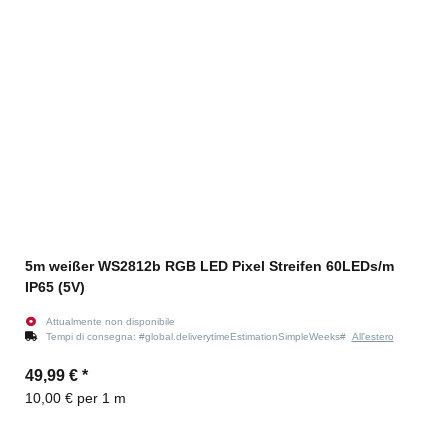
5m weißer WS2812b RGB LED Pixel Streifen 60LEDs/m
IP65 (5V)
Attualmente non disponibile
Tempi di consegna:
#global.deliverytimeEstimationSimpleWeeks#
All'estero
49,99 €
*
10,00 € per 1 m