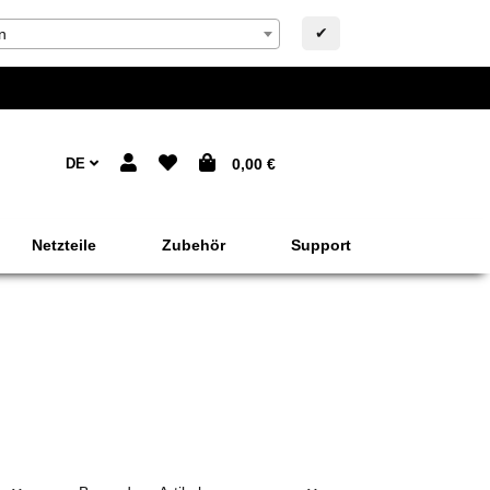
✔
n
DE
0,00 €
Netzteile
Zubehör
Support