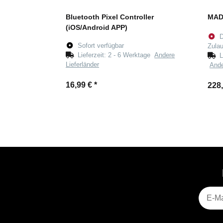
Bluetooth Pixel Controller
MAD
(iOS/Android APP)
D
Sofort verfügbar
Zulau
Lieferzeit:
2 - 6 Werktage
Andere
L
Lieferländer
Ande
16,99 €
*
228