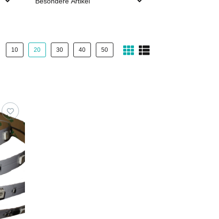
Besondere Artikel
10
20
30
40
50