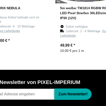
RIX NEBULA
5m weißer TM1814 RGBW R
LED Pixel Streifen 30LEDs/m
ieser Artikel befindet sich im
IP30 (12V)
f
ieferzeit:
6 - 10 Werktage
Sofort verfügbar
re Lieferländer
Lieferzeit:
2 - 6 Werktage
An
Lieferländer
,00 €
*
49,99 €
*
10,00 € pro 1 m
Newsletter von PIXEL-IMPERIUM
Zum Newsletter!