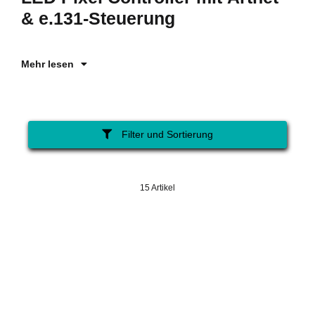
sp
& e.131-Steuerung
e.
Mehr lesen
Filter und Sortierung
15 Artikel