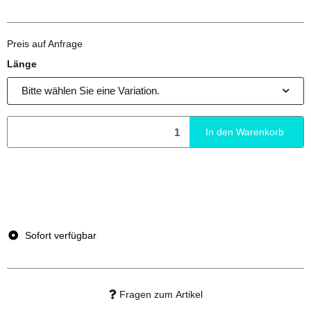
Preis auf Anfrage
Länge
Bitte wählen Sie eine Variation.
In den Warenkorb
x
Dieser Artikel hat Variationen. Wählen Sie bitte die
gewünschte Variation aus.
Sofort verfügbar
Fragen zum Artikel