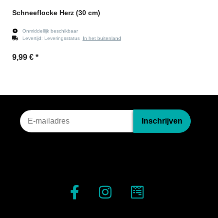
Schneeflocke Herz (30 cm)
Onmiddellijk beschikbaar
Levertijd:
Leveringsstatus
In het buitenland
9,99 €
*
Nieuwsbriefinschrijving
Inschrijven