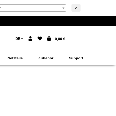
✔
n
DE
0,00 €
Netzteile
Zubehör
Support