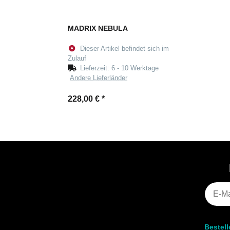
MADRIX NEBULA
Dieser Artikel befindet sich im
Zulauf
Lieferzeit:
6 - 10 Werktage
Andere Lieferländer
228,00 €
*
Bestel