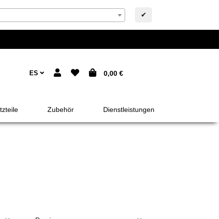
✔
ES
0,00 €
zteile
Zubehör
Dienstleistungen