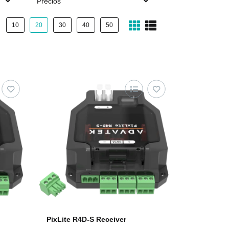
Precios
10
20
30
40
50
PixLite R4D-S Receiver