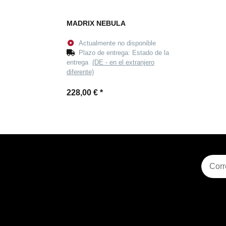
MADRIX NEBULA
Actualmente no disponible
Plazo de entrega:
Estado de la
entrega
(DE - en el extranjero
diferente)
228,00 €
*
Suscri