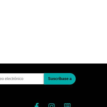
pci?n al bolet?n
Suscríbase a