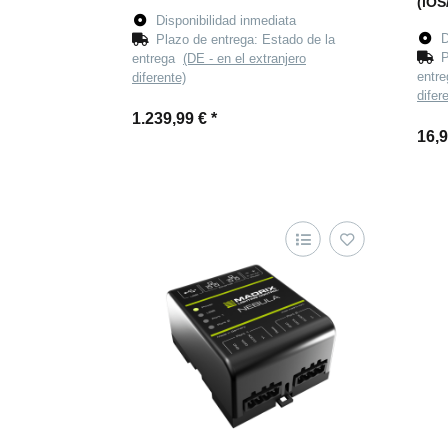
(iOS
Disponibilidad inmediata
D
Plazo de entrega:
Estado de la
P
entrega
(DE - en el extranjero
entr
diferente)
difer
1.239,99 €
*
16,