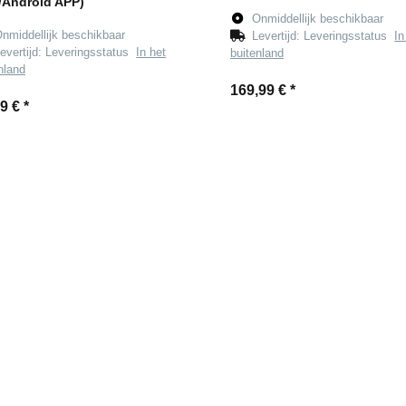
/Android APP)
Onmiddellijk beschikbaar
nmiddellijk beschikbaar
Levertijd:
Leveringsstatus
In
evertijd:
Leveringsstatus
In het
buitenland
nland
169,99 €
*
99 €
*