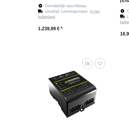
(iOS
Onmiddellijk beschikbaar
O
Levertijd:
Leveringsstatus
In het
L
buitenland
buite
1.239,99 €
*
16,