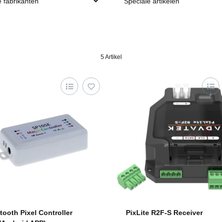
e fabrikanten
Speciale artikelen
5 Artikel
tooth Pixel Controller
PixLite R2F-S Receiver