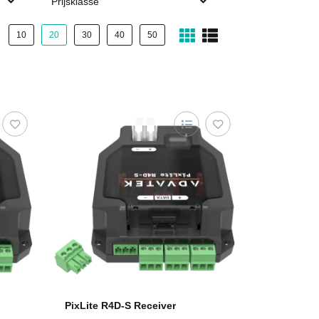
Prijsklasse
10
20
30
40
50
PixLite R4D-S Receiver