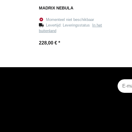
MADRIX NEBULA
Momenteel niet beschikbaar
Levertijd:
Leveringsstatus
In het
buitenland
228,00 €
*
Nieuws