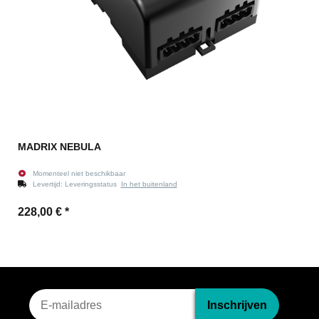
MADRIX NEBULA
Momenteel niet beschikbaar
Levertijd:
Leveringsstatus
In het buitenland
228,00 €
*
Nieuwsbriefinschrijving
Inschrijven