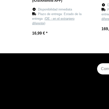
(iOS/Android APP)
D
Disponibilidad inmediata
P
Plazo de entrega:
Estado de la
entr
entrega
(DE - en el extranjero
difer
diferente)
169
16,99 €
*
Suscri