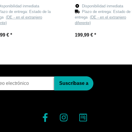
isponibilidad inmediata
Disponibilidad inmediata
lazo de entrega:
Estado de la
Plazo de entrega:
Estado de 
ega
(DE - en el extranjero
entrega
(DE - en el extranjero
ente)
diferente)
,99 €
*
199,99 €
*
pci?n al bolet?n
Suscríbase a