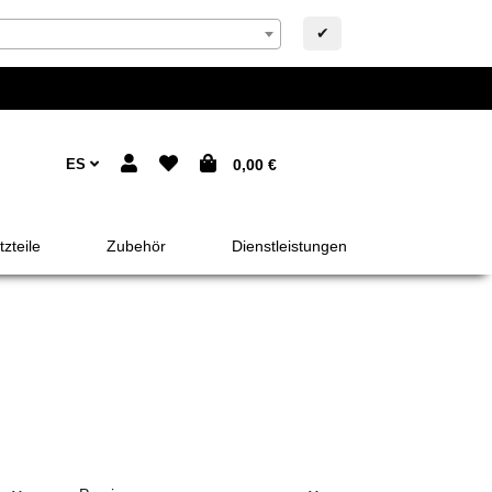
✔
ES
0,00 €
zteile
Zubehör
Dienstleistungen