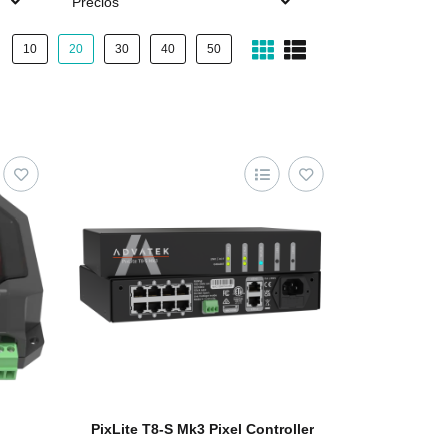
Precios
10
20
30
40
50
PixLite T8-S Mk3 Pixel Controller