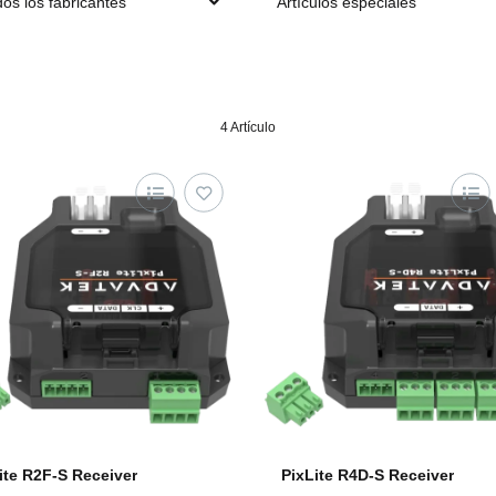
os los fabricantes
Artículos especiales
4 Artículo
ite R2F-S Receiver
PixLite R4D-S Receiver