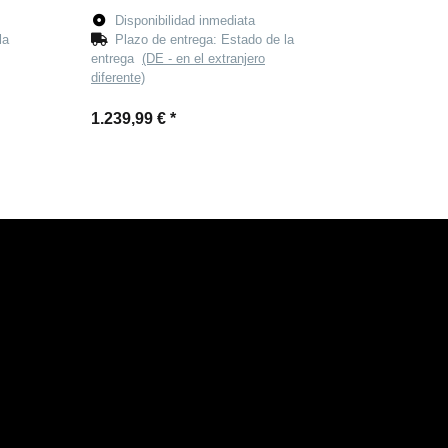
Disponibilidad inmediata
la
Plazo de entrega:
Estado de la
entrega
(DE - en el extranjero
diferente)
1.239,99 €
*