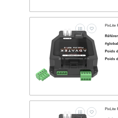
PixLite
Référen
#globa
Poids d
Poids de
PixLite