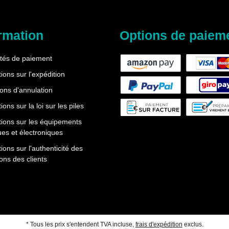
rmation
Options de paiem
ités de paiement
ions sur l'expédition
ions d'annulation
ions sur la loi sur les piles
tions sur les équipements
ues et électroniques
ions sur l'authenticité des
ons des clients
* Tous les prix s'entendent TVA incluse,
frais d'expédition
exclus.