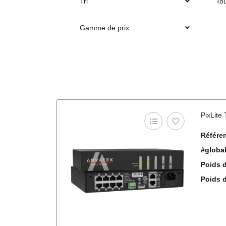
Tri
Tou
Gamme de prix
PixLite 
Référen
#globa
Poids d
Poids de