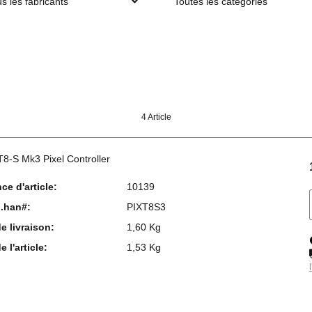
s les fabricants
Toutes les catégories
4 Article
T8-S Mk3 Pixel Controller
ce d'article:
10139
l.han#:
PIXT8S3
e livraison:
1,60 Kg
 l'article:
1,53 Kg