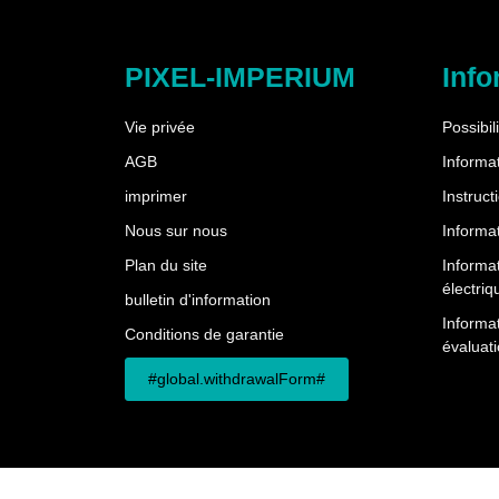
PIXEL-IMPERIUM
Info
Vie privée
Possibil
AGB
Informat
imprimer
Instruct
Nous sur nous
Informat
Plan du site
Informa
électriq
bulletin d'information
Informat
Conditions de garantie
évaluati
#global.withdrawalForm#