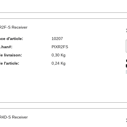
 R2F-S Receiver
ce d'article:
10207
l.han#:
PIXR2FS
e livraison:
0,30 Kg
 l'article:
0,24 Kg
 R4D-S Receiver