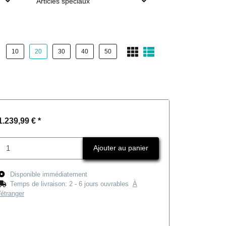
Articles spéciaux
10
20
30
40
50
1.239,99 €
*
Ajouter au panier
Disponible immédiatement
Temps de livraison:
2 - 6 jours ouvrables
À
l'étranger