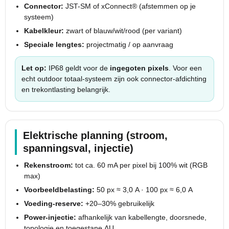
Connector:
JST-SM of xConnect® (afstemmen op je
systeem)
Kabelkleur:
zwart of blauw/wit/rood (per variant)
Speciale lengtes:
projectmatig / op aanvraag
Let op:
IP68 geldt voor de
ingegoten pixels
. Voor een
echt outdoor totaal-systeem zijn ook connector-afdichting
en trekontlasting belangrijk.
Elektrische planning (stroom,
spanningsval, injectie)
Rekenstroom:
tot ca. 60 mA per pixel bij 100% wit (RGB
max)
Voorbeeldbelasting:
50 px ≈ 3,0 A · 100 px ≈ 6,0 A
Voeding-reserve:
+20–30% gebruikelijk
Power-injectie:
afhankelijk van kabellengte, doorsnede,
topologie en toegestane ΔU