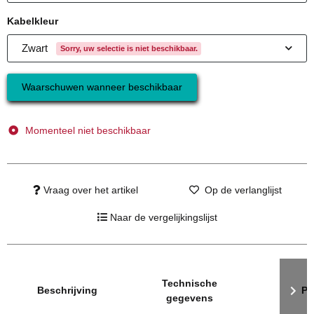
Kabelkleur
Zwart
Sorry, uw selectie is niet beschikbaar.
Waarschuwen wanneer beschikbaar
Momenteel niet beschikbaar
Vraag over het artikel
Op de verlanglijst
Naar de vergelijkingslijst
meer tabbladen tonen
Technische
Beschrijving
P
gegevens