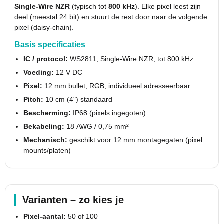
Single-Wire NZR
(typisch tot
800 kHz
). Elke pixel leest zijn
deel (meestal 24 bit) en stuurt de rest door naar de volgende
pixel (daisy-chain).
Basis specificaties
IC / protocol:
WS2811, Single-Wire NZR, tot 800 kHz
Voeding:
12 V DC
Pixel:
12 mm bullet, RGB, individueel adresseerbaar
Pitch:
10 cm (4") standaard
Bescherming:
IP68 (pixels ingegoten)
Bekabeling:
18 AWG / 0,75 mm²
Mechanisch:
geschikt voor 12 mm montagegaten (pixel
mounts/platen)
Varianten – zo kies je
Pixel-aantal:
50 of 100