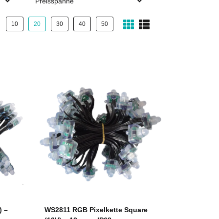
Preisspanne
10
20
30
40
50
) –
WS2811 RGB Pixelkette Square