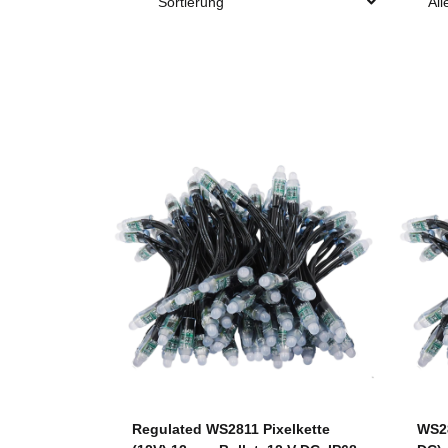
Sortierung
All
Regulated WS2811 Pixelkette
WS28