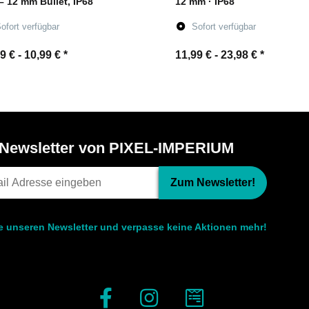
– 12 mm Bullet, IP68
12 mm · IP68
ofort verfügbar
Sofort verfügbar
9 € -
10,99 €
*
11,99 € -
23,98 €
*
Zum Artikel
Zum Artikel
Newsletter von PIXEL-IMPERIUM
Zum Newsletter!
le unseren Newsletter und verpasse keine Aktionen mehr!