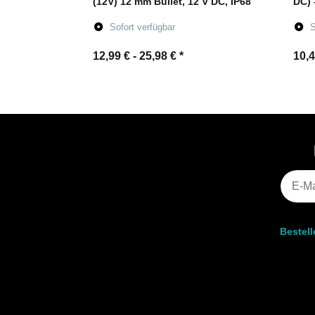
(12V) 12 mm Bullet, 12 V DC, IP68
DC) 
Sofort verfügbar
S
12,99 € -
25,98 €
*
10,4
Zum Artikel
Bestel