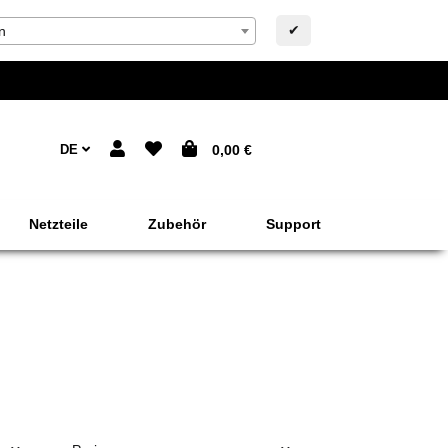
✔
n
DE
0,00 €
Netzteile
Zubehör
Support