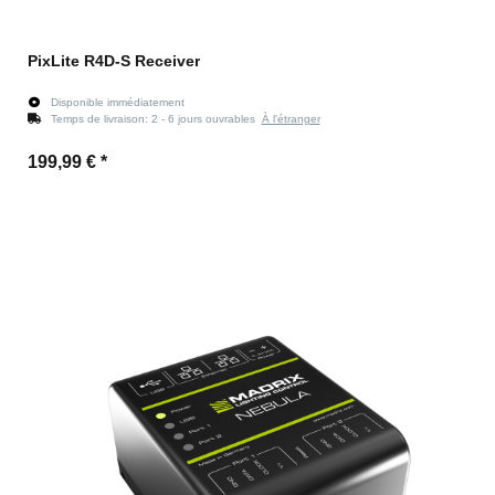
PixLite R4D-S Receiver
Disponible immédiatement
Temps de livraison:
2 - 6 jours ouvrables
À l'étranger
199,99 €
*