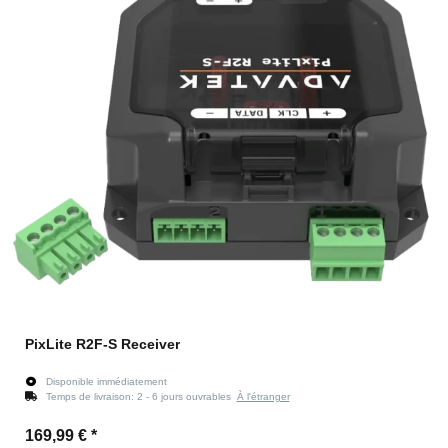
PixLite R2F-S Receiver
Disponible immédiatement
Temps de livraison:
2 - 6 jours ouvrables
À l'étranger
169,99 €
*