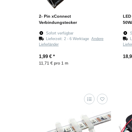
2- Pin xConnect
LED 
Verbindungstecker
50Wa
Sofort verfügbar
S
Lieferzeit:
2 - 6 Werktage
Andere
L
Lieferländer
Liefe
1,99 €
*
18,
11,71 € pro 1 m