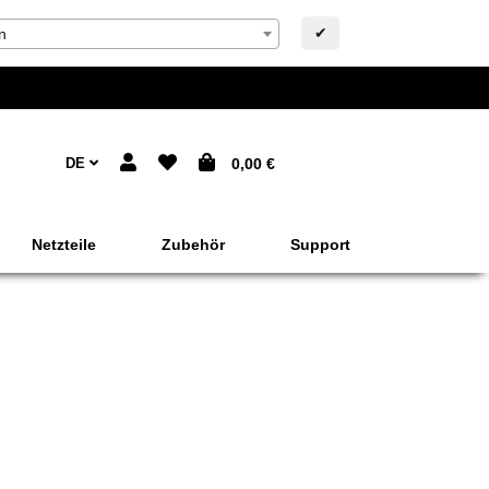
✔
n
DE
0,00 €
Netzteile
Zubehör
Support