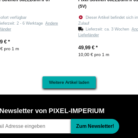
(5V)
ofort verfügbar
Dieser Artikel befindet sich i
ieferzeit:
2 - 6 Werktage
Andere
Zulauf
rländer
Lieferzeit:
ca. 3 Wochen
And
Lieferländer
99 €
*
49,99 €
*
 € pro 1 m
10,00 € pro 1 m
Weitere Artikel laden
Newsletter von PIXEL-IMPERIUM
Zum Newsletter!