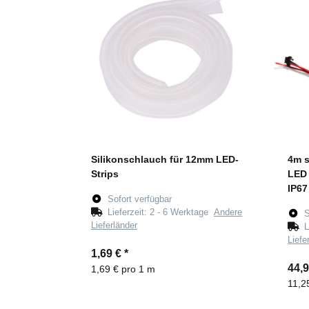
Silikonschlauch für 12mm LED-
4m 
Strips
LED 
IP67
Sofort verfügbar
Lieferzeit:
2 - 6 Werktage
Andere
S
Lieferländer
L
Liefe
1,69 €
*
44,
1,69 € pro 1 m
11,2