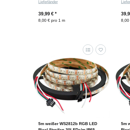
Lieferländer
Liefe
39,99 €
*
39,
8,00 € pro 1 m
8,00
5m weißer WS2812b RGB LED
5m 
Pixel Streifen 30LEDs/m IP65
Pixe